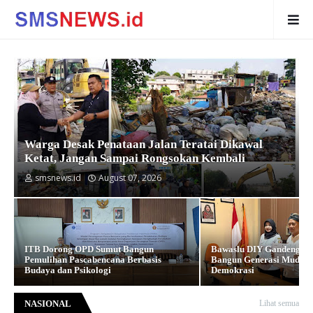
Warga Desak Penataan Jalan Teratai Dikawal
Ketat, Jangan Sampai Rongsokan Kembali
smsnews.id
August 07, 2026
ITB Dorong OPD Sumut Bangun
Bawaslu DIY Gandeng Pe
Pemulihan Pascabencana Berbasis
Bangun Generasi Muda S
Budaya dan Psikologi
Demokrasi
NASIONAL
Lihat semua