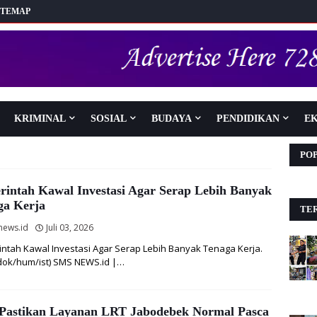
ITEMAP
KRIMINAL
SOSIAL
BUDAYA
PENDIDIKAN
E
PO
rintah Kawal Investasi Agar Serap Lebih Banyak
ga Kerja
TER
news.id
Juli 03, 2026
ntah Kawal Investasi Agar Serap Lebih Banyak Tenaga Kerja.
 dok/hum/ist) SMS NEWS.id |…
Pastikan Layanan LRT Jabodebek Normal Pasca