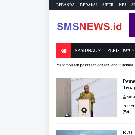
BERANDA
REDAKSI
SIBER
KEJ
S
NASIONAL
PERISTIWA
Menampilkan postingan dengan label
Bekasi
Peme
Tena
sms
Pemeri
(Foto:
KAI 