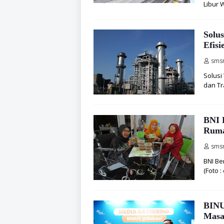
Libur 
Solu
Efisi
sms
Solusi
dan Tr
BNI 
Ruma
sms
BNI Be
(Foto 
BINU
Masa