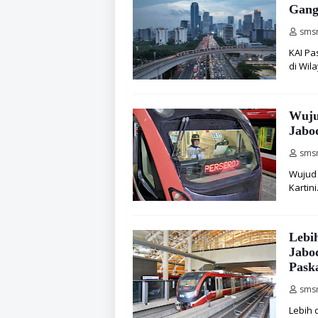
Gang
sms
KAI Pa
di Wila
Wuju
Jabod
sms
Wujud 
Kartini
Lebi
Jabo
Pask
sms
Lebih 