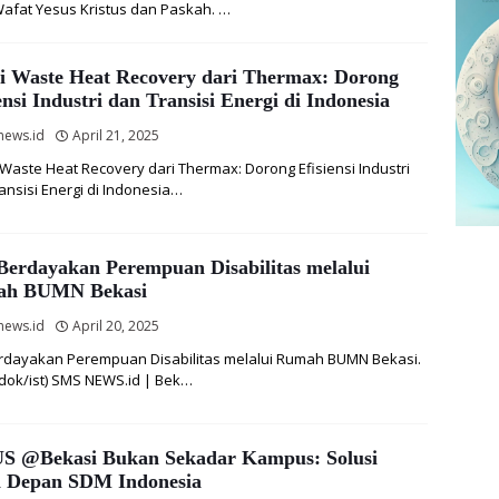
Wafat Yesus Kristus dan Paskah. …
si Waste Heat Recovery dari Thermax: Dorong
ensi Industri dan Transisi Energi di Indonesia
news.id
April 21, 2025
 Waste Heat Recovery dari Thermax: Dorong Efisiensi Industri
ansisi Energi di Indonesia…
Berdayakan Perempuan Disabilitas melalui
h BUMN Bekasi
news.id
April 20, 2025
rdayakan Perempuan Disabilitas melalui Rumah BUMN Bekasi.
: dok/ist) SMS NEWS.id | Bek…
S @Bekasi Bukan Sekadar Kampus: Solusi
 Depan SDM Indonesia