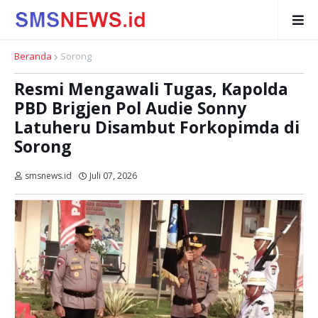
Beranda
Sorong
Resmi Mengawali Tugas, Kapolda
PBD Brigjen Pol Audie Sonny
Latuheru Disambut Forkopimda di
Sorong
smsnews.id
Juli 07, 2026
Dibaca:
kali