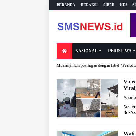
BERANDA
REDAKSI
SIBER
KEJ
S
NASIONAL
PERISTIWA
Menampilkan postingan dengan label
Peristi
Vide
Viral
sms
Screen
dok/ss
Wali