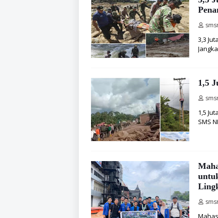
Pena
sms
3,3 Ju
Jangka
1,5 
sms
1,5 Ju
SMS N
Maha
untu
Ling
sms
Mahasi