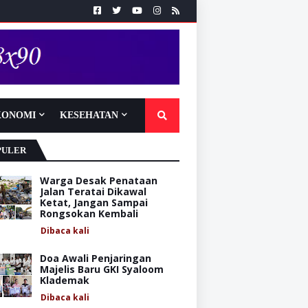
KONOMI
KESEHATAN
PULER
Warga Desak Penataan
Jalan Teratai Dikawal
Ketat, Jangan Sampai
Rongsokan Kembali
Dibaca
kali
Doa Awali Penjaringan
Majelis Baru GKI Syaloom
Klademak
Dibaca
kali