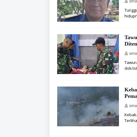
sms
Tunggu
hidupn
Tawu
Dite
sms
Tawura
dok/is
Keba
Pema
sms
Kebak
Terliha