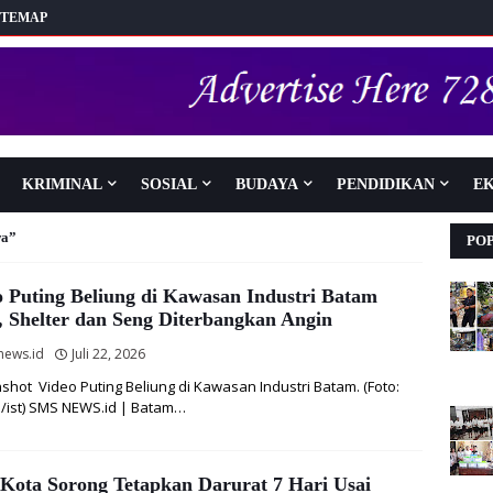
ITEMAP
KRIMINAL
SOSIAL
BUDAYA
PENDIDIKAN
E
wa
PO
o Puting Beliung di Kawasan Industri Batam
, Shelter dan Seng Diterbangkan Angin
news.id
Juli 22, 2026
shot Video Puting Beliung di Kawasan Industri Batam. (Foto:
/ist) SMS NEWS.id | Batam…
 Kota Sorong Tetapkan Darurat 7 Hari Usai