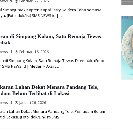
news.id
Februari 22, 2026
l Simanjuntak Kapten Kapal Ferry Kaldera Toba semasa
ya. (Foto: dok/ist) SMS NEWS.id |…
ran di Simpang Kolam, Satu Remaja Tewas
mbak
news.id
Februari 16, 2026
n di Simpang Kolam, Satu Remaja Tewas Ditembak. (Foto:
t) SMS NEWS.id | Medan – Aksi t…
karan Lahan Dekat Menara Pandang Tele,
dam Belum Terlihat di Lokasi
news.id
Januari 26, 2026
aran Lahan Dekat Menara Pandang Tele, Pemadam Belum
t di Lokasi. (Foto: dok/Dh/ist) SMS…