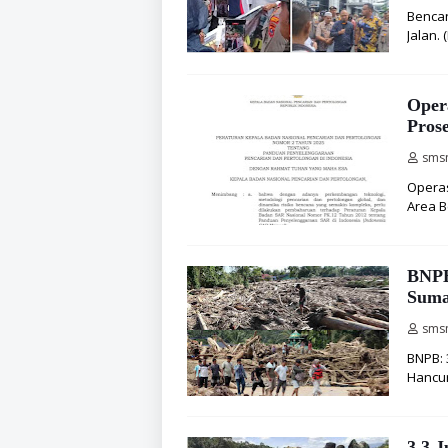
Bencan
Jalan. 
Oper
Pros
sms
Operas
Area B
BNPB
Suma
sms
BNPB: 
Hancur
3,3 