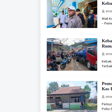
Keba
sms
Wali K
– Peme
Keba
Ruma
sms
Kebaka
Terbak
Pemu
Kos R
sms
Pemuda
Polisi