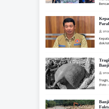
Bencan
Kepa
Para
sms
Kepala
dok/is
Trag
Banj
sms
Tragis
(Foto 
Banj
Fakt