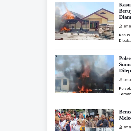
Kasu
Beruj
Diam
sms
Kasus 
Dibaka
Pols
Sumu
Dile
sms
Polsek
Tersan
Benc
Mele
sms