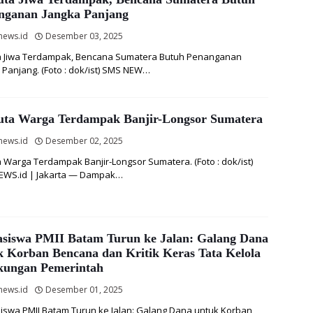
nganan Jangka Panjang
news.id
Desember 03, 2025
ta Jiwa Terdampak, Bencana Sumatera Butuh Penanganan
 Panjang. (Foto : dok/ist) SMS NEW…
Juta Warga Terdampak Banjir-Longsor Sumatera
news.id
Desember 02, 2025
ta Warga Terdampak Banjir-Longsor Sumatera. (Foto : dok/ist)
EWS.id | Jakarta — Dampak…
siswa PMII Batam Turun ke Jalan: Galang Dana
k Korban Bencana dan Kritik Keras Tata Kelola
kungan Pemerintah
news.id
Desember 01, 2025
swa PMII Batam Turun ke Jalan: Galang Dana untuk Korban