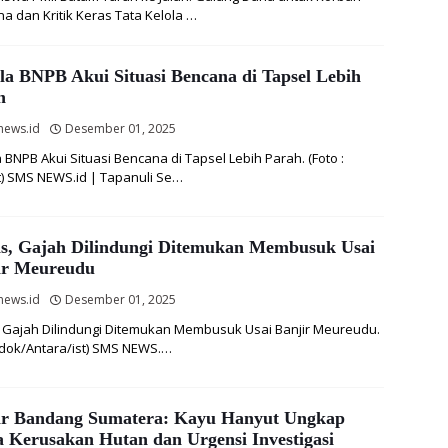
a dan Kritik Keras Tata Kelola …
la BNPB Akui Situasi Bencana di Tapsel Lebih
h
news.id
Desember 01, 2025
 BNPB Akui Situasi Bencana di Tapsel Lebih Parah. (Foto :
t) SMS NEWS.id | Tapanuli Se…
is, Gajah Dilindungi Ditemukan Membusuk Usai
ir Meureudu
news.id
Desember 01, 2025
, Gajah Dilindungi Ditemukan Membusuk Usai Banjir Meureudu.
: dok/Antara/ist) SMS NEWS.…
ir Bandang Sumatera: Kayu Hanyut Ungkap
a Kerusakan Hutan dan Urgensi Investigasi