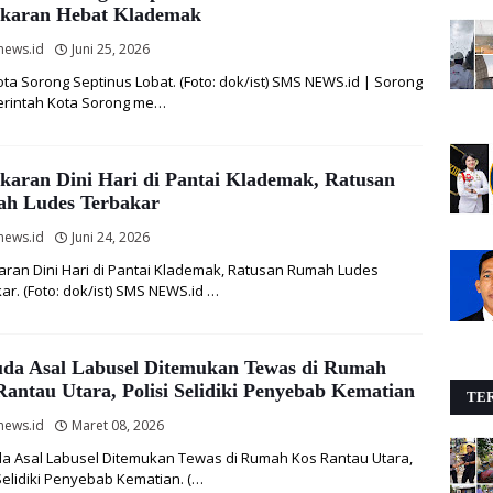
karan Hebat Klademak
news.id
Juni 25, 2026
ota Sorong Septinus Lobat. (Foto: dok/ist) SMS NEWS.id | Sorong
rintah Kota Sorong me…
karan Dini Hari di Pantai Klademak, Ratusan
h Ludes Terbakar
news.id
Juni 24, 2026
ran Dini Hari di Pantai Klademak, Ratusan Rumah Ludes
ar. (Foto: dok/ist) SMS NEWS.id …
da Asal Labusel Ditemukan Tewas di Rumah
antau Utara, Polisi Selidiki Penyebab Kematian
TER
news.id
Maret 08, 2026
 Asal Labusel Ditemukan Tewas di Rumah Kos Rantau Utara,
 Selidiki Penyebab Kematian. (…