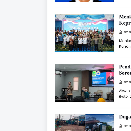
Menko
Kepri
sms
Menko P
Kunci 
Pendi
Soro
sms
Alwan 
(Foto:
Duga
sms