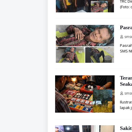
TRC Di
(Foto:
Pasr
sms
Pasrah
SMS NE
Tera
Seak
sms
Ilustr
lapak 
Saki