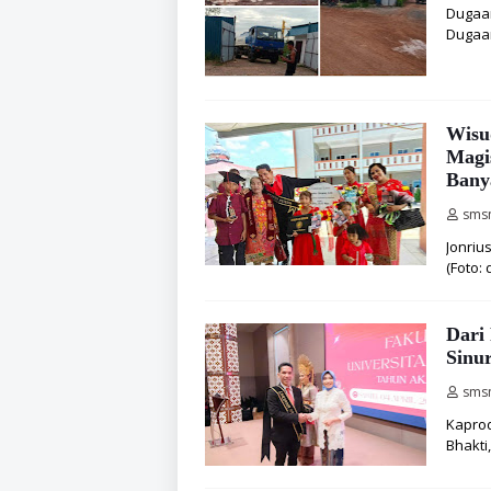
Dugaan
Dugaa
Wisu
Magis
Bany
sms
Jonriu
(Foto:
Dari
Sinu
sms
Kaprod
Bhakti