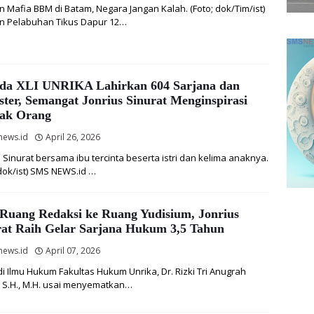
 Mafia BBM di Batam, Negara Jangan Kalah. (Foto; dok/Tim/ist)
n Pelabuhan Tikus Dapur 12…
da XLI UNRIKA Lahirkan 604 Sarjana dan
ter, Semangat Jonrius Sinurat Menginspirasi
ak Orang
news.id
April 26, 2026
s Sinurat bersama ibu tercinta beserta istri dan kelima anaknya.
 dok/ist) SMS NEWS.id …
 Ruang Redaksi ke Ruang Yudisium, Jonrius
rat Raih Gelar Sarjana Hukum 3,5 Tahun
news.id
April 07, 2026
i Ilmu Hukum Fakultas Hukum Unrika, Dr. Rizki Tri Anugrah
, S.H., M.H. usai menyematkan…