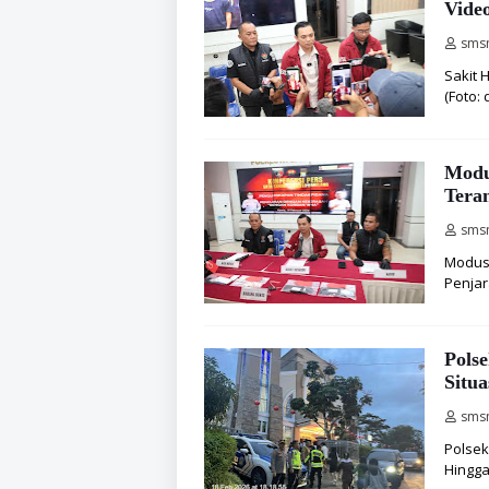
Vide
sms
Sakit 
(Foto:
Modu
Tera
sms
Modus 
Penjar
Pols
Situa
sms
Polsek
Hingga