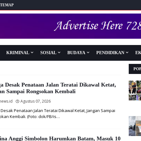
ITEMAP
KRIMINAL
SOSIAL
BUDAYA
PENDIDIKAN
E
PO
a Desak Penataan Jalan Teratai Dikawal Ketat,
an Sampai Rongsokan Kembali
news.id
Agustus 07, 2026
Desak Penataan Jalan Teratai Dikawal Ketat, Jangan Sampai
kan Kembali. (Foto: dok/FB/is…
ina Anggi Simbolon Harumkan Batam, Masuk 10