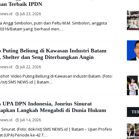
san Terbaik IPDN
news.id
Juli 23, 2026
a Anggi Simbolon, putri dari Peltu M.M. Simbolon, anggota
 0316/Batam yang berhasil men…
o Puting Beliung di Kawasan Industri Batam
, Shelter dan Seng Diterbangkan Angin
news.id
Juli 22, 2026
shot Video Puting Beliung di Kawasan Industri Batam. (Foto:
/ist) SMS NEWS.id | Batam…
s UPA DPN Indonesia, Jonrius Sinurat
apkan Langkah Mengabdi di Dunia Hukum
TER
news.id
Juli 14, 2026
s Sinurat. (Foto: dok/ist) SMS NEWS.id | Batam – Ujian Profesi
t (UPA) Periode ke-42 T…