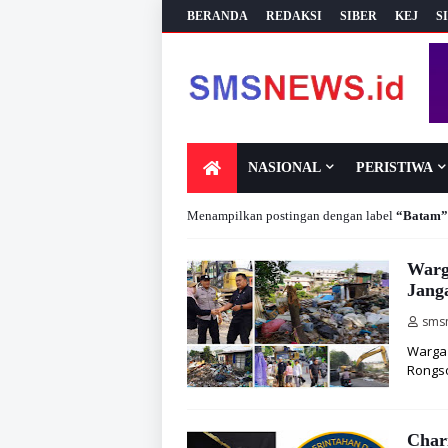
BERANDA
REDAKSI
SIBER
KEJ
S
NASIONAL
PERISTIWA
Menampilkan postingan dengan label
Batam
Warg
Jang
sms
Warga 
Rongso
Char