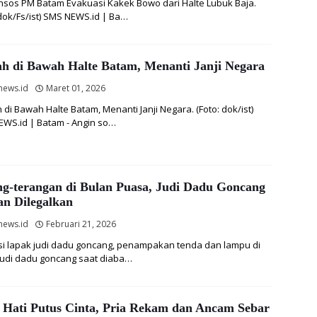
nsos PM Batam Evakuasi Kakek Bowo dari Halte Lubuk Baja.
 dok/Fs/ist) SMS NEWS.id | Ba…
ah di Bawah Halte Batam, Menanti Janji Negara
news.id
Maret 01, 2026
 di Bawah Halte Batam, Menanti Janji Negara. (Foto: dok/ist)
WS.id | Batam - Angin so…
ng-terangan di Bulan Puasa, Judi Dadu Goncang
an Dilegalkan
news.id
Februari 21, 2026
asi lapak judi dadu goncang, penampakan tenda dan lampu di
judi dadu goncang saat diaba…
t Hati Putus Cinta, Pria Rekam dan Ancam Sebar