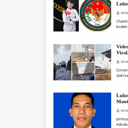
Lulu
sms
Charin
Kodim
Vide
Viral
sms
Screen
dok/ss
Lulu
Mant
sms
Jonriu
Advoka