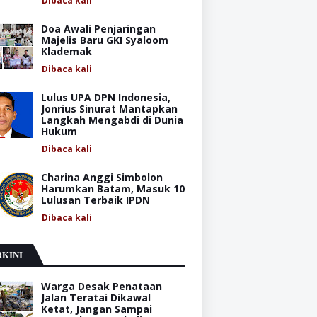
Dibaca
kali
Doa Awali Penjaringan
Majelis Baru GKI Syaloom
Klademak
Dibaca
kali
Lulus UPA DPN Indonesia,
Jonrius Sinurat Mantapkan
Langkah Mengabdi di Dunia
Hukum
Dibaca
kali
Charina Anggi Simbolon
Harumkan Batam, Masuk 10
Lulusan Terbaik IPDN
Dibaca
kali
KINI
Warga Desak Penataan
Jalan Teratai Dikawal
Ketat, Jangan Sampai