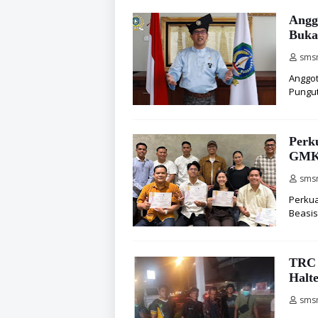
Angg
Buka
sms
Anggot
Pungut
Perk
GMKI
sms
Perkua
Beasis
TRC 
Halt
sms